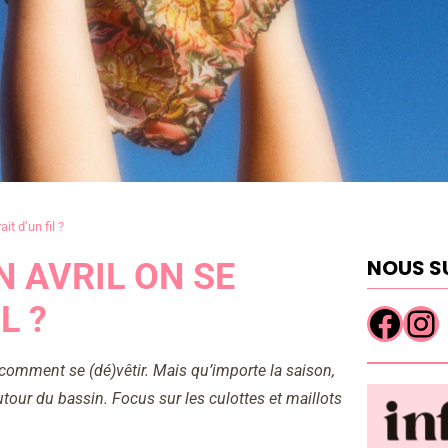
it d’un fil ?
NOUS SU
N AVRIL ON SE
L ?
 comment se (dé)vêtir. Mais qu’importe la saison,
autour du bassin. Focus sur les culottes et maillots