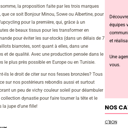
somme, la proposition faite par les trois marques
nt, que ce soit Bonjour Minou, Sowe ou Albertine, pour
Découvrez
upcycling pour la première, qui, grâce à un
équipes 
hutes de beaux tissus pour les transformer en
communi
nde pour éviter les sur-stocks (dans un délais de 7
et réalisa
llots biarrotes, sont quant à elles, dans une
es et de qualité. Avec une production pensée dans le
Une agen
s le plus près possible en Europe ou en Tunisie.
vous.
ent-ils le droit de citer sur nos fesses bronzées? Tous
ce sur nos postérieurs rebondis aussi et surtout
borant un peu de vichy couleur soleil pour déambuler
collection dynastie pour faire tourner la tête et le
NOS CA
 la jupe d’une fille!
C'BON