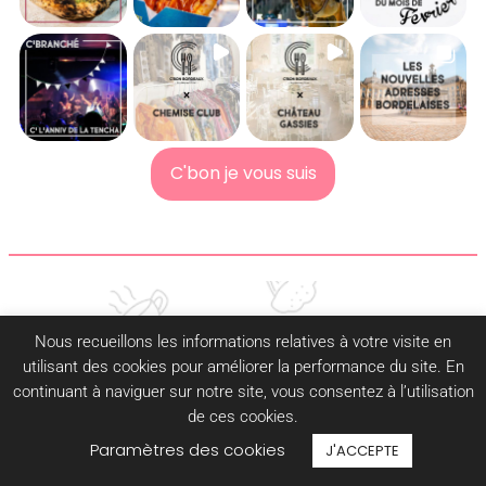
C'bon je vous suis
C’BON BORDEAUX
Nous recueillons les informations relatives à votre visite en
utilisant des cookies pour améliorer la performance du site. En
C’BON
continuant à naviguer sur notre site, vous consentez à l’utilisation
C’BAR
de ces cookies.
C’BRANCHÉ
Paramètres des cookies
J'ACCEPTE
C’BEAU
C’BIEN ÊTRE