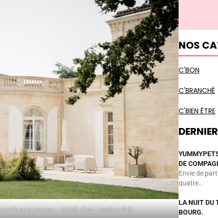
NOS CA
C'BON
C'BRANCHÉ
C'BIEN ÊTRE
DERNIER
YUMMYPETS,
DE COMPAGN
Envie de par
quatre…
LA NUIT DU 
capade en amoureux – Crédit photo : Meltem Salb
BOURG.