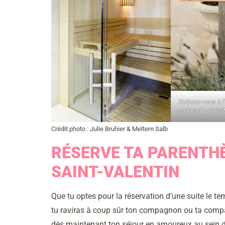
Relaxez-vous à l
château – Crédit
Crédit photo : Julie Bruhier & Meltem Salb
RÉSERVE TA PARENTH
SAINT-VALENTIN
Que tu optes pour la réservation d’une suite le te
tu raviras à coup sûr ton compagnon ou ta compag
dès maintenant ton séjour en amoureux au sein 