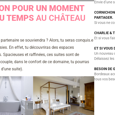
Envie d’une 
TION POUR UN MOMENT
CORNICHON 
U TEMPS
AU CHÂTEAU
PARTAGER.
Si vous ne co
CHARLIE & 
Et si vous fa
 partenaire se souviendra ? Alors, tu seras conquis.e
es. En effet, tu découvriras des espaces
ET SI VOUS 
Un nouveau c
Spacieuses et raffinées, ces suites sont de
Délaissez le
n couple, dans le confort de ce domaine, tu pourras
n d’une suite).
BESOIN DE 
Bordeaux accu
tous vos bes