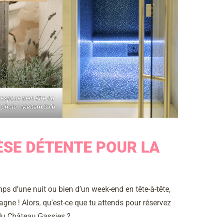
’espace bien-être du
 photo : Meltem Salb
ÈSE DÉTENTE POUR LA
mps d’une nuit ou bien d’un week-end en tête-à-tête,
ne ! Alors, qu’est-ce que tu attends pour réservez
du Château Gassies ?