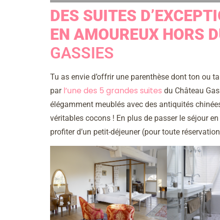
DES SUITES D’EXCEP
EN AMOUREUX HORS D
GASSIES
Tu as envie d’offrir une parenthèse dont ton ou ta
l’une des 5 grandes suites
par
du Château Gassi
élégamment meublés avec des antiquités chinées. 
véritables cocons ! En plus de passer le séjour e
profiter d’un petit-déjeuner (pour toute réservatio