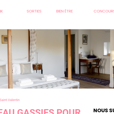
NK
SORTIES
BIEN ÊTRE
CONCOUR
Saint-Valentin
NOUS SU
EAU GASSIES POUR