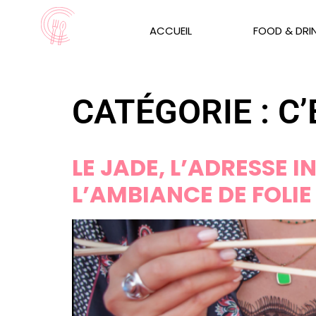
ACCUEIL
FOOD & DRI
CATÉGORIE :
C’
LE JADE, L’ADRESSE 
L’AMBIANCE DE FOLI